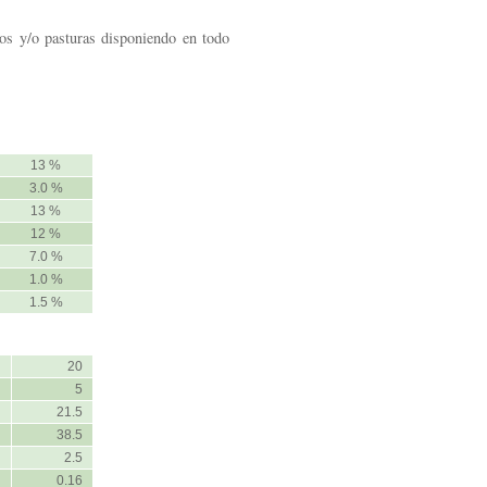
os y/o pasturas disponiendo en todo
13 %
3.0 %
13 %
12 %
7.0 %
1.0 %
1.5 %
20
5
21.5
38.5
2.5
0.16